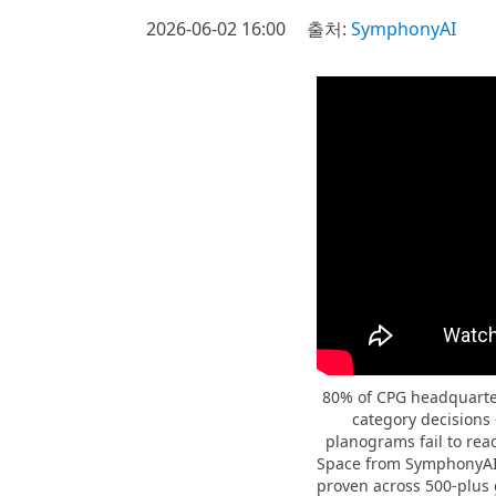
2026-06-02 16:00
출처:
SymphonyAI
80% of CPG headquarter
category decisions 
planograms fail to re
Space from SymphonyAI c
proven across 500-plus