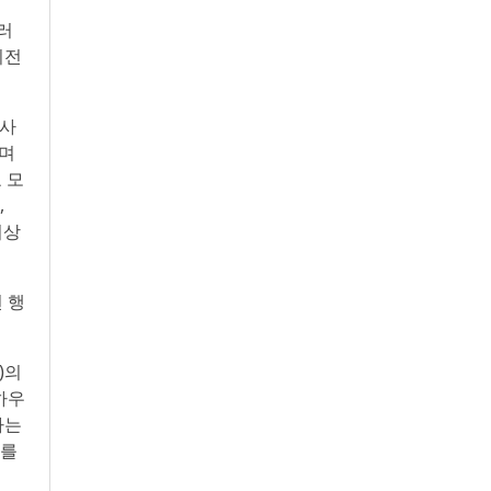
러
비전
 사
”며
 모
,
이상
 행
r)의
 하우
하는
라를