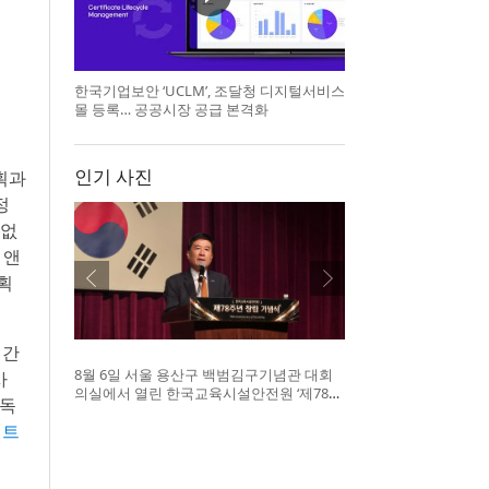
한국기업보안 ‘UCLM’, 조달청 디지털서비스
몰 등록… 공공시장 공급 본격화
인기 사진
계획과
정
 없
 앤
계획
년간
8월 6일 서울 용산구 백범김구기념관 대회
사
의실에서 열린 한국교육시설안전원 ‘제78주
 독
년 창립기념 행사’에서 허성우 이사장이 기
위트
념사를 하고 있다(사진=한국교육시설안전
원)