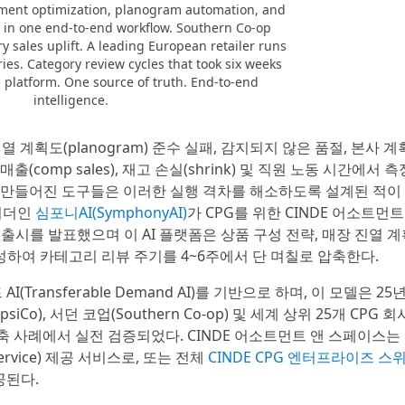
rtment optimization, planogram automation, and
ce in one end-to-end workflow. Southern Co-op
y sales uplift. A leading European retailer runs
ies. Category review cycles that took six weeks
 platform. One source of truth. End-to-end
intelligence.
 진열 계획도(planogram) 준수 실패, 감지되지 않은 품절, 본사 
comp sales), 재고 손실(shrink) 및 직원 노동 시간에서 측
 만들어진 도구들은 이러한 실행 격차를 해소하도록 설계된 적이
 리더인
심포니AI(SymphonyAI)
가 CPG를 위한 CINDE 어소트먼트
ce)의 출시를 발표했으며 이 AI 플랫폼은 상품 구성 전략, 매장 진열 
완성하여 카테고리 리뷰 주기를 4~6주에서 단 며칠로 압축한다.
ransferable Demand AI)를 기반으로 하며, 이 모델은 25
o), 서던 코업(Southern Co-op) 및 세계 상위 25개 CPG 회
구축 사례에서 실전 검증되었다. CINDE 어소트먼트 앤 스페이스는
ervice) 제공 서비스로, 또는 전체
CINDE CPG 엔터프라이즈 스
공된다.