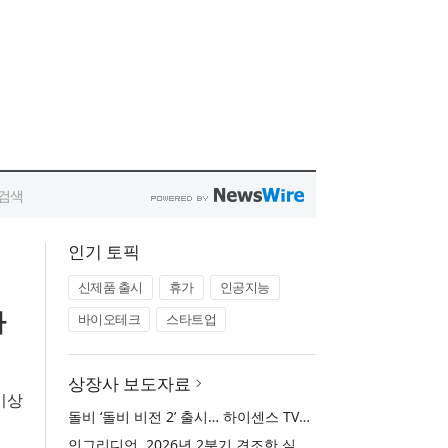
인기 토픽
신제품 출시
휴가
인공지능
카
바이오테크
스타트업
상장사 보도자료
 이상
돌비 ‘돌비 비전 2’ 출시… 하이센스 TV에 가장 뛰어난 화질 경험 제공
인그리디언, 2026년 2분기 견조한 실적 발표