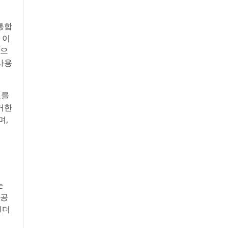
통합
 이
상으
사용
도를
거한
며,
의
는
제공
벤더