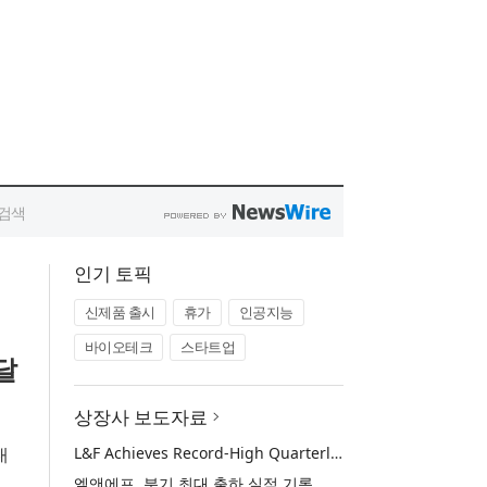
인기 토픽
신제품 출시
휴가
인공지능
바이오테크
스타트업
달
상장사 보도자료
대
L&F Achieves Record-High Quarterly Shipments, Begins LFP Supply for North American ESS in Q3 Advancing its Two-Track NCM and LFP Growth Strategy
엘앤에프, 분기 최대 출하 실적 기록… 3분기 북미 ESS향 LFP 공급 착수 NCM+LFP ‘2-Track’ 성장 전략 실현