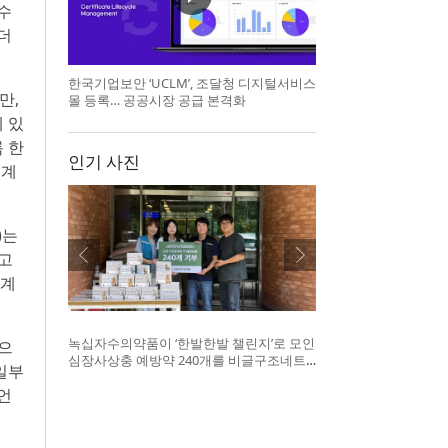
수
더
한국기업보안 ‘UCLM’, 조달청 디지털서비스
만,
몰 등록… 공공시장 공급 본격화
 있
 한
인기 사진
 계
)는
하고
단계
녹십자수의약품이 ‘한발한발 챌린지’로 모인
정으
심장사상충 예방약 240개를 비글구조네트
일부
워크에 전달했다. 왼쪽부터 비글구조네트워
언
크 김세현 대표, 캠페인을 기획한 차율하 학
생, 녹십자수의약품 이범석 팀장, 청주 수동
물병원 전귀호 원장