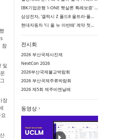
IBK기업은행 ‘i-ONE 햇살론 특례보증’ 출시
삼성전자, ‘갤럭시 Z 폴드8 울트라·폴드8·플립8’과 ‘갤럭시 워치 울트라2·워치9’ 국내 공식 출시
현대자동차 ‘디 올 뉴 아반떼’ 계약 첫날 1만 대 돌파
료했
s
전시회
이 참
2026 부산국제사진제
NextCon 2026
 및
2026부산국제불교박람회
가운
 그
2026 부산국제주류박람회
2026 제5회 제주비엔날레
가장
세
동영상
중요
 산