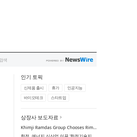
인기 토픽
신제품 출시
휴가
인공지능
바이오테크
스타트업
상장사 보도자료
Khimji Ramdas Group Chooses Rimini Street to Reduce SAP Support Costs, Protect 700+ Customizations and Reinvest Savings in Innovation
한전, 에너지 신산업 이끌 ‘한전기술지주’ 공식 출범