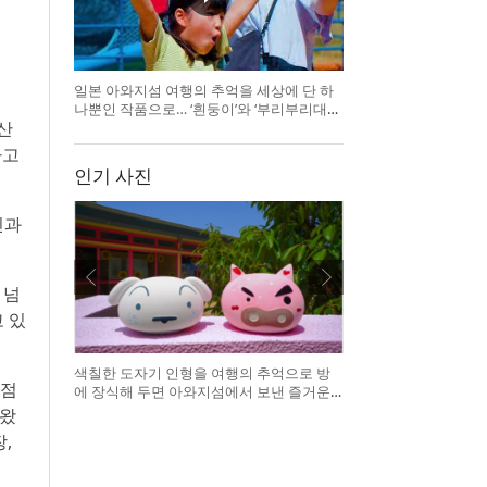
일본 아와지섬 여행의 추억을 세상에 단 하
나뿐인 작품으로… ‘흰둥이’와 ‘부리부리대마
산
왕’의 오리지널 도기 색
다고
인기 사진
인과
 넘
 있
색칠한 도자기 인형을 여행의 추억으로 방
맹점
에 장식해 두면 아와지섬에서 보낸 즐거운
시간을 언제든 다시 떠올릴 수 있다
 왔
,