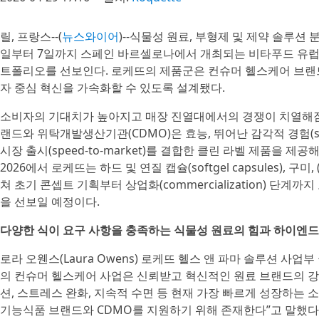
릴, 프랑스--(
뉴스와이어
)--식물성 원료, 부형제 및 제약 솔루션 분
일부터 7일까지 스페인 바르셀로나에서 개최되는 비타푸드 유럽 2026(
트폴리오를 선보인다. 로케뜨의 제품군은 컨슈머 헬스케어 브랜
자 중심 혁신을 가속화할 수 있도록 설계됐다.
소비자의 기대치가 높아지고 매장 진열대에서의 경쟁이 치열해짐에
랜드와 위탁개발생산기관(CDMO)은 효능, 뛰어난 감각적 경험(senso
시장 출시(speed-to-market)를 결합한 클린 라벨 제품을 
2026에서 로케뜨는 하드 및 연질 캡슐(softgel capsules), 
쳐 초기 콘셉트 기획부터 상업화(commercialization) 
을 선보일 예정이다.
다양한 식이 요구 사항을 충족하는 식물성 원료의 힘과 하이엔
로라 오웬스(Laura Owens) 로케뜨 헬스 앤 파마 솔루션 사
의 컨슈머 헬스케어 사업은 신뢰받고 혁신적인 원료 브랜드의 강력한
션, 스트레스 완화, 지속적 수면 등 현재 가장 빠르게 성장하는
기능식품 브랜드와 CDMO를 지원하기 위해 존재한다”고 말했다