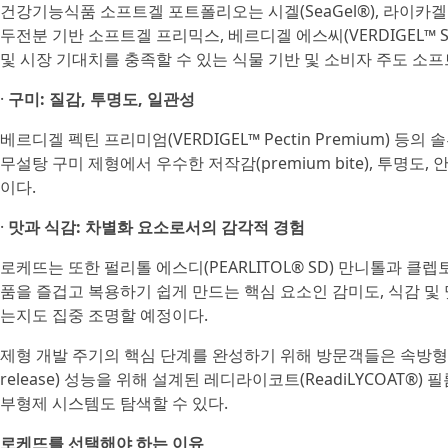
건강기능식품 소프트겔 포트폴리오는 시겔(SeaGel®), 라이카겔 플
두전분 기반 소프트겔 프리믹스, 베르디겔 에스씨(VERDIGEL™ 
및 시장 기대치를 충족할 수 있는 식물 기반 및 소비자 주도 소
·
구미: 질감, 투명도, 일관성
베르디겔 펙틴 프리미엄(VERDIGEL™ Pectin Premium) 
무설탕 구미 제형에서 우수한 저작감(premium bite), 투명
이다.
·
맛과 식감: 차별화 요소로서의 감각적 경험
로케뜨는 또한 펄리톨 에스디(PEARLITOL® SD) 만니톨과 클렙
품을 즐겁고 복용하기 쉽게 만드는 핵심 요소인 감미도, 식감 및 맛 차
는지도 집중 조명할 예정이다.
제형 개발 주기의 핵심 단계를 완성하기 위해 방문객들은 속방형 및 제어 
release) 성능을 위해 설계된 레디라이코트(ReadiLYCOAT®
부형제 시스템도 탐색할 수 있다.
로케뜨를 선택해야 하는 이유