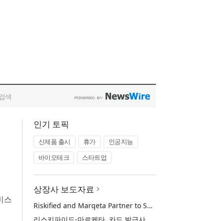
인기 토픽
신제품 출시
휴가
인공지능
바이오테크
스타트업
상장사 보도자료
서비스
Riskified and Marqeta Partner to Sharpen Card Issuer Authorization Decisions and Help Reduce False Declines
리스키파이드-마르케타, 카드 발급사의 승인 판단 정교화 및 오거절 감소 위해 협력