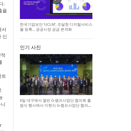
다.
출을
한국기업보안 ‘UCLM’, 조달청 디지털서비스
에서
몰 등록… 공공시장 공급 본격화
 신
인기 사진
략적
를
런트
로
능
6일 대구에서 열린 G-램프사업단 협의회 출
아니
범식 행사에서 이현식 G-램프사업단 협의회
장(앞열 왼쪽에서 다섯 번째), 허정은 한국연
구재단 학술진흥본부장(앞열 왼쪽에서 여섯
번째)이 전국 20개 대학 사업단 참석자들과
r
터치버튼 퍼포먼스를 하고 있다