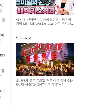
5년
다.
AI 시대, 선택받는 치과의 조건은… 정유미
웨이를
원장 ‘Mini MBA for Dentists’ 단독 특강 개
최
겐에
인기 사진
계
222
 등
여
오사카의 ‘웃음 문화’를 담은 여름 축제 ‘OSA
KA PIKAPIKA NIGHT 여름 축제’ 개최
편이
키