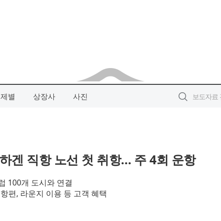
주제별
상장사
사진
겐 직항 노선 첫 취항… 주 4회 운항
유럽 100개 도시와 연결
운항편, 라운지 이용 등 고객 혜택