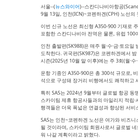
서울--(
뉴스와이어
)--스칸디나비아항공(Scandi
9월 13일, 인천(ICN)~코펜하겐(CPH) 
이번 신규 노선은 최신형 A350-900 기재로
포함한 스칸디나비아 전역은 물론, 유럽 100
인천 출발편(SK988)은 매주 월·수·금·토요일 
도착한다. 귀국편(SK987)은 코펜하겐에서 밤 
시즌(2025년 10월 말 이후)에는 주 3회(월·
운항 기종인 A350-900은 총 300석 규모로,
석으로 구성돼 장거리 비행에서도 쾌적하고 
특히 SAS는 2024년 9월부터 글로벌 항공 동
스카이팀 제휴 항공사들과의 마일리지 적립·사용
행객들은 더욱 폭넓은 연결성과 향상된 서비스
SAS는 인천~코펜하겐 노선은 여가와 비즈니
될 것이라며, 스카이팀 회원사로서 글로벌 네
워 나갈 계획이라고 밝혔다.