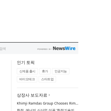
인기 토픽
신제품 출시
휴가
인공지능
바이오테크
스타트업
상장사 보도자료
Khimji Ramdas Group Chooses Rimini Street to Reduce SAP Support Costs, Protect 700+ Customizations and Reinvest Savings in Innovation
한전, 에너지 신산업 이끌 ‘한전기술지주’ 공식 출범