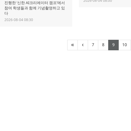
2026-08-04 08:00
진행한 ‘신한 AI크리에이터 캠프’에서
참여 학생들과 함께 기념촬영하고 있
다
2026-08-04 08:30
(current)
(current)
(curre
(
«
‹
7
8
9
10