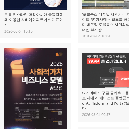
‘로블록스 디지털 시민의식 
드류 번스타인 마컴아시아 공동회장
이드 챗’ 행사에서 발표를 하
과 이웅천 씨비에이파트너스 대표이
미 바우믹 로블록스 시민의식
사
너십 부사장
2026-08-04 10:10
2026-08-04 10:04
여기어때가 구글 클라우드를
로 사내 AI 에이전트 플랫폼 ‘Y
gi AI Platform and Portal
다
2026-08-04 09:57