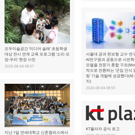
모두미술공간 ‘미디어 술래’ 초등학생
서울대 공과 한보형 교수 연구
대상 전시 연계 교육 프로그램 ‘소리-모
AI연구원과 공동으로 사전학습
양-우리’ 현장 사진
모델을 전문가 혼합 구조(Mo
2026-08-04 08:57
적으로 전환하는 ‘군집 인식
링’ 기술 개발에 성공했다(AI
지)
2026-08-04 08:55
KT플라자 공식 로고
지난 1일 연세대학교 신촌캠퍼스에서