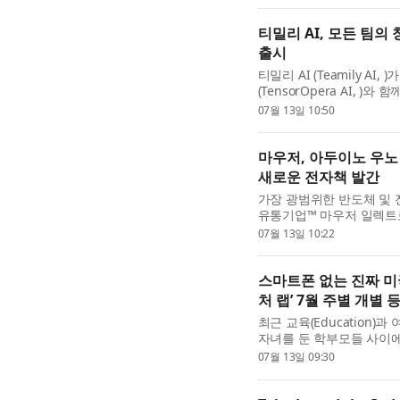
티밀리 AI, 모든 팀의 
출시
티밀리 AI (Teamily A
(TensorOpera AI, 
품 스택인 ‘휴먼+AI 소셜 플랫
07월 13일 10:50
발표했다. 캘리포니아...
마우저, 아두이노 우노
새로운 전자책 발간
가장 광범위한 반도체 및 
유통기업™ 마우저 일렉트로닉스(
협력해 ‘블링크에서 스마트
07월 13일 10:22
능형 제품으로 구현하는 ..
스마트폰 없는 진짜 미
처 랩’ 7월 주별 개별 
최근 교육(Education)과 
자녀를 둔 학부모들 사이
대자연을 자랑하는 레오팔레스 
07월 13일 09:30
는 프리미엄 액티브 데이 ..