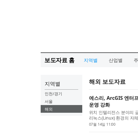
보도자료 홈
지역별
산업별
해외 보도자료
지역별
인천/경기
에스리, ArcGIS 엔터
서울
운영 강화
해외
위치 인텔리전스 분야의 글로벌
리눅스(Linux) 환경의 자
티(ArcGIS Velocity f
07월 14일 11:00
보안이 강화된 온프레...