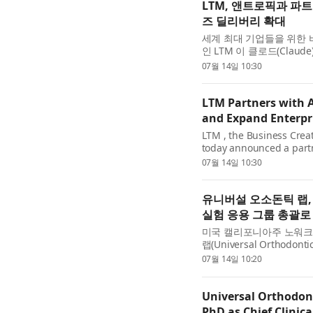
LTM, 앤트로픽과 파
즈 딜리버리 확대
세계 최대 기업들을 위한 비즈
인 LTM 이 클로드(Claud
파트너십을 발표했다. 이
07월 14일 10:30
로 전반에 걸친 클로드(C..
LTM Partners with A
and Expand Enterpri
LTM , the Business Creati
today announced a partn
behind Claude, to accel
07월 14일 10:30
Code and Claude Cowork 
유니버설 오소돈틱 랩
실험 응용 그룹 총괄로
미국 캘리포니아주 노워크
랩(Universal Ortho
카 료 박사(Dr. Ryo Haman
07월 14일 10:20
험 응용 그룹(Experimenta.
Universal Orthodon
PhD as Chief Clinic