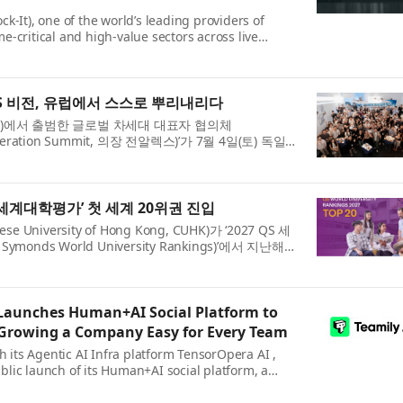
k-It), one of the world’s leading providers of
ime-critical and high-value sectors across live
, has expanded its footprint in the UAE to Abu
h the A...
S 비전, 유럽에서 스스로 뿌리내리다
)에서 출범한 글로벌 차세대 대표자 협의체
Generation Summit, 의장 전알렉스)’가 7월 4일(토) 독일
n)에서 ‘2026 GFGS 비전포럼 — 뮌헨(Munich
했다. 이날 행사는 독일...
 세계대학평가’ 첫 세계 20위권 진입
University of Hong Kong, CUHK)가 ‘2027 QS 세
Symonds World University Rankings)’에서 지난해보
8위에 오르며 개교 이래 처음으로 세계 20위권에 진입했
도...
 Launches Human+AI Social Platform to
Growing a Company Easy for Every Team
th its Agentic AI Infra platform TensorOpera AI ,
lic launch of its Human+AI social platform, a
already served more than 5 million users around
 in Palo...