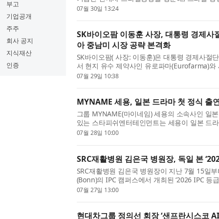
부고
령 브라질 국빈 방문과 연계해 한국 경제사절단
07월 30일 13:24
장이 바쁜 일정 중에 별...
기업공개
주주
SK바이오팜 이동훈 사장, 대통령 경제사절
회사 공지
아 중남미 시장 공략 본격화
지식재산
SK바이오팜( 사장: 이동훈)은 대통령 경제사절
인증
서 현지 유수 제약사인 유로파마(Eurofarma
(MOU)을 체결하고 세노바메이트 브라질 출시를
07월 29일 10:38
장 공략을 본격화한다고 밝...
MYNAME 세용, 일본 드라마 첫 정식 출연
그룹 MYNAME(마이네임) 세용의 소속사인 일
있는 스타피쉬엔터테인먼트는 세용이 일본 드라
새로운 도전에 나섰다고 밝혔다. 세용은 후지TV의
07월 28일 10:00
릭 ~재판을 조종하는 변호...
SRC재활병원 김은국 병원장, 독일 본 ‘202
SRC재활병원 김은국 병원장이 지난 7월 15일부
(Bonn)의 IPC 캠퍼스에서 개최된 ‘2026 IPC 등급총회
Meeting)’에 대한장애인체육회 등급분류 위원
07월 27일 13:00
포츠 등급분류와 스포츠의학의 최...
현대차그룹 정의선 회장 ‘샌프란시스코 AI