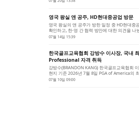
07월 20일 13:58
무대로 총 열한 곡을...
영국 왕실 앤 공주, HD현대중공업 방문
영국 왕실의 앤 공주가 방한 일정 중 HD현대중
확인하고, 한·영 간 협력 방안에 대한 의견을 나눴
영국 앤 공주와 티머시 로런스 경, 콜린 크룩스
07월 14일 15:39
문했다고 밝혔다. HD...
한국골프교육협회 강방수 이사장, 국내 최초 
Professional 자격 취득
강방수(BRANDON KANG) 한국골프교육협회
현지 기준 2026년 7월 8일 PGA of America의 
Professional’을 취득했다. PGA Master Prof
07월 10일 09:00
만에게만 부여된 희소한 자격으...