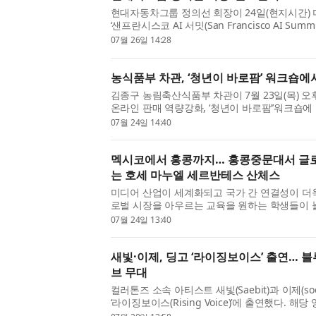
현대자동차그룹 정의선 회장이 24일(현지시간)
‘샌프란시스코 AI 서밋(San Francisco AI S
컬 AI (Physical AI) 비전과 전략을 밝혔다.
07월 26일 14:28
내 주요 기업 경영진과 ...
농식품부 차관, ‘청년이 바로팜’ 워크숍에
김종구 농림축산식품부 차관이 7월 23일(목) 오
온라인 판매 역량강화, ‘청년이 바로팜’’워크숍
는 청년농업인을 격려했다. 이번 워크숍은 온라
07월 24일 14:40
년농업인 88명이 경험...
멕시코에서 홍콩까지… 홍콩중문대서 글로
는 호세 마누엘 세르반테스 산체스
미디어 산업이 세계화되고 국가 간 연결성이 더
로벌 시장을 아우르는 교육을 원하는 학생들이 
문대학교(The Chinese University of Hong
07월 24일 13:40
세르반테스 산체스(Jose M...
새빛·이제, 딩고 ‘라이징보이스’ 출연… 블
브 무대
컬러톤즈 소속 아티스트 새빛(Saebit)과 이제(s
‘라이징보이스(Rising Voice)’에 출연했다. 해
공식 유튜브 채널을 통해 공개됐으며, 두 아티