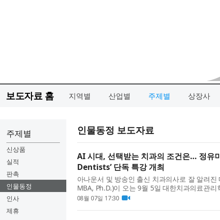
보도자료 홈
지역별
산업별
주제별
상장사
인물동정 보도자료
주제별
신상품
AI 시대, 선택받는 치과의 조건은… 정유미 원
실적
Dentists’ 단독 특강 개최
판촉
아나운서 및 방송인 출신 치과의사로 잘 알려진 
인물동정
MBA, Ph.D.)이 오는 9월 5일 대한치과의료관리학회
Essentials for Dentists’에서 단독 연자로
인사
08월 07일 17:30
택받는가?(Why Are Certai...
제휴