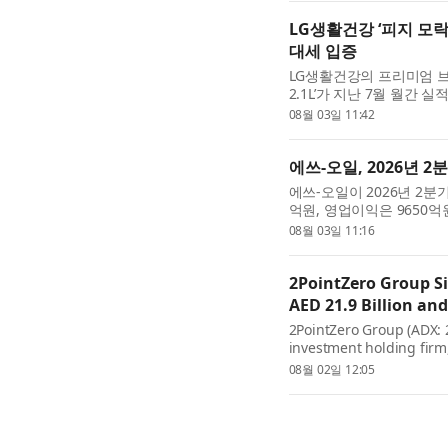
LG생활건강 ‘피지 모
대세 입증
LG생활건강의 프리미엄 브랜
2.1L’가 지난 7월 월간
며 대세 브랜드임을 입증했다
08월 03일 11:42
출시 이후 약 2년 ...
에쓰-오일, 2026년 2
에쓰-오일이 2026년 2분기
억원, 영업이익은 9650
폭 증가했다. 영업이익은
08월 03일 11:16
기에 발생한 일회성 재고 ..
2PointZero Group Si
AED 21.9 Billion and
2PointZero Group (ADX:
investment holding firm, 
2026, reporting revenue 
08월 02일 12:05
Profit of AED 7.7 billion. 