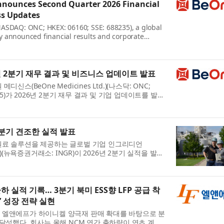
nounces Second Quarter 2026 Financial
ss Updates
ASDAQ: ONC; HKEX: 06160; SSE: 688235), a global
 announced financial results and corporate
quarter of 2026. John V. Oyler, Co-Founder,
, said: “These str...
년 2분기 재무 결과 및 비즈니스 업데이트 발표
신스(BeOne Medicines Ltd.)(나스닥: ONC;
688235)가 2026년 2분기 재무 결과 및 기업 업데이트를 발표
 겸 CEO인 존 V. 오일러(John V. Oyler)는 “이번 2
..
2분기 견조한 실적 발표
원료 솔루션을 제공하는 글로벌 기업 인그리디언
rated)(뉴욕증권거래소: INGR)이 2026년 2분기 실적을 발표
, 최고경영자(CEO)인 짐 잘리(Jim Zallie)는 “인그리
...
하 실적 기록… 3분기 북미 ESS향 LFP 공급 착
ck’ 성장 전략 실현
 엘앤에프가 하이니켈 양극재 판매 확대를 바탕으로 분
 달성했다. 회사는 올해 NCM 연간 출하량이 연초 계획