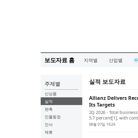
보도자료 홈
지역별
산업별
실적 보도자료
주제별
신상품
Allianz Delivers Rec
실적
Its Targets
판촉
2Q 2026 · Total business
인물동정
5.7 percent[1], with co
delivers excellent growth
인사
08월 07일 16:26
level of 4.9 billion e...
제휴