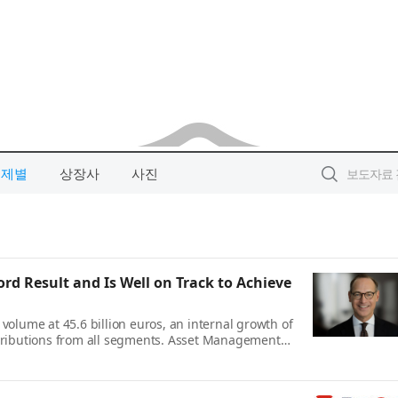
주제별
상장사
사진
ord Result and Is Well on Track to Achieve
 volume at 45.6 billion euros, an internal growth of
ntributions from all segments. Asset Management
. · Operating profit rises 10.6 percent to a record