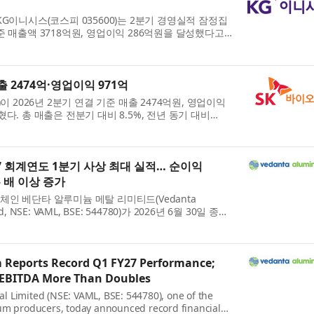
G이니시스(코스피 035600)는 2분기 경영실적 잠정집
 매출액 3718억원, 영업이익 286억원을 달성했다고 5
년동기대비 매출액은 15.0%, 영업이익은 15.1% 증가
..
출 2474억·영업이익 971억
이 2026년 2분기 연결 기준 매출 2474억원, 영업이익
다. 총 매출은 전분기 대비 8.5%, 전년 동기 대비
익은 전분기 대비 8.1%, 전년 동기 대비 56.9% 성장해
..
7 회계연도 1분기 사상 최대 실적… 순이익
두 배 이상 증가
인 베단타 알루미늄 메탈 리미티드(Vedanta
ed, NSE: VAML, BSE: 544780)가 2026년 6월 30일 종료
적을 발표했다. 이번 실적은 인적분할 이후 독립 상장회
알렸다...
Reports Record Q1 FY27 Performance;
, EBITDA More Than Doubles
 Limited (NSE: VAML, BSE: 544780), one of the
um producers, today announced record financial