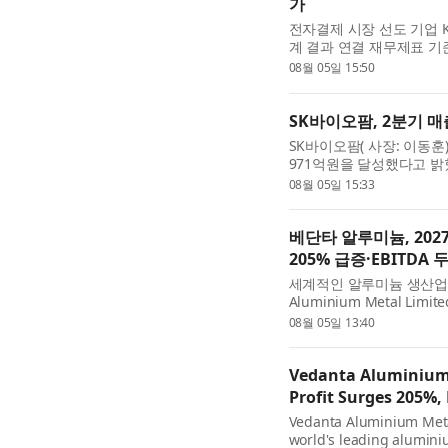
가
전자결제 시장 선도 기업 K
계 결과 연결 재무제표 기준
일 공시를 통해 밝혔다. 전
08월 05일 15:50
한 기록이다. 별도 매출액 1.
SK바이오팜, 2분기 매
SK바이오팜( 사장: 이동훈)
971억원을 달성했다고 밝혔
40.3% 증가했으며, 영업이
08월 05일 15:33
일회성 용역수익이 반영된 .
베단타 알루미늄, 202
205% 급증·EBITDA 
세계적인 알루미늄 생산업체
Aluminium Metal Limit
분기의 사상 최대 재무 실
08월 05일 13:40
사로서 성공적인 첫 출발을 
Vedanta Aluminium 
Profit Surges 205%
Vedanta Aluminium Metal
world's leading alumini