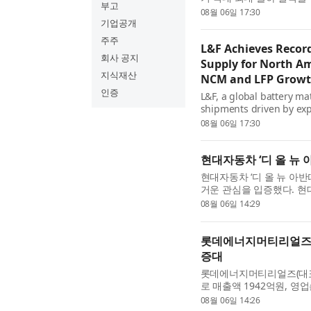
부고
대비 크게 상회할 것으로 전
08월 06일 17:30
도 시작하며 NCM과 LFP를.
기업공개
주주
L&F Achieves Recor
회사 공지
Supply for North Am
지식재산
NCM and LFP Growt
인증
L&F, a global battery m
shipments driven by exp
company expects annual 
08월 06일 17:30
plan and will accelerate i
현대자동차 ‘디 올 뉴 
현대자동차 ‘디 올 뉴 아반
거운 관심을 입증했다. 현
첫날 총 1만1094대의 계약
08월 06일 14:29
세대 아반떼의 계약 ...
롯데에너지머티리얼즈, 
증대
롯데에너지머티리얼즈(대표이
로 매출액 1942억원, 영
크게 상승한 점이 가장 큰 
08월 06일 14:26
를 유지하고 있다. 롯데에..