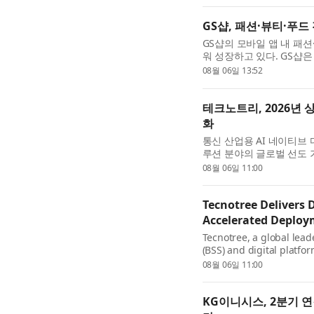
GS샵, 패션·뷰티·푸드
GS샵의 모바일 앱 내 패
워 성장하고 있다. GS샵은 
어 11월에는 뷰티 전문관 ‘
08월 06일 13:52
개 전문관 체제를...
테크노트리, 2026년 
화
통신 산업용 AI 네이티브 
루션 분야의 글로벌 선도 기업
가 2026년 상반기 재무
08월 06일 11:00
성장과 함께 영업이익...
Tecnotree Delivers 
Accelerated Deplo
Tecnotree, a global lead
(BSS) and digital platfo
today announced its finan
08월 06일 11:00
company delivered growt
KG이니시스, 2분기 연