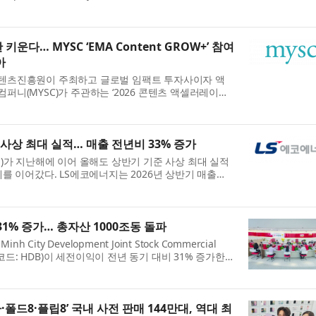
ended June 30, 2026, marking a strong debut as an
ny followi...
 키운다… MYSC ‘EMA Content GROW+’ 참여
아
츠진흥원이 주최하고 글로벌 임팩트 투자사이자 액
니(MYSC)가 주관하는 ‘2026 콘텐츠 액셀러레이터
MA Content GROW+’ 참여 기업들이 올 6~7월 한층
창출...
사상 최대 실적… 매출 전년비 33% 증가
)가 지난해에 이어 올해도 상반기 기준 사상 최대 실적
를 이어갔다. LS에코에너지는 2026년 상반기 매출
4억원을 기록했다고 5일 밝혔다. 지난해 상반기 대비 각각
..
31% 증가… 총자산 1000조동 돌파
 City Development Joint Stock Commercial
목코드: HDB)이 세전이익이 전년 동기 대비 31% 증가한
500만달러)을 기록하는 등 견조한 실적을 거뒀다. HD은
 연초 ...
·폴드8·플립8’ 국내 사전 판매 144만대, 역대 최