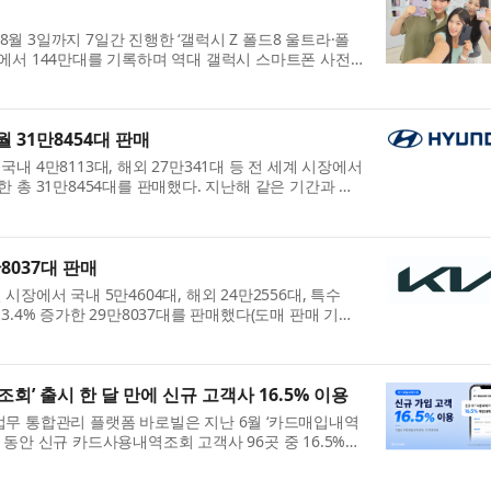
8월 3일까지 7일간 진행한 ‘갤럭시 Z 폴드8 울트라·폴
판매에서 144만대를 기록하며 역대 갤럭시 스마트폰 사전
44만대는 역대 갤럭시 스마트폰 사전 판매 중 최다 기록
월 31만8454대 판매
국내 4만8113대, 해외 27만341대 등 전 세계 시장에서
소한 총 31만8454대를 판매했다. 지난해 같은 기간과 비
 감소했으며, 해외 판매는 3.2% 감소한 것으로 집계됐다.
만8037대 판매
 시장에서 국내 5만4604대, 해외 24만2556대, 특수
13.4% 증가한 29만8037대를 판매했다(도매 판매 기준).
교해 국내는 21.3% 증가하고 해외는 11.6% 증가한
..
회’ 출시 한 달 만에 신규 고객사 16.5% 이용
 업무 통합관리 플랫폼 바로빌은 지난 6월 ‘카드매입내역
달 동안 신규 카드사용내역조회 고객사 96곳 중 16.5%가
혔다. 이번 카드매입내역조회는 기존 카드사용내역조회