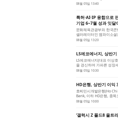
results for the quarter 
08월 05일 13:40
independent listed compa
특허·AI·IP 융합으로 판
기업 6~7월 성과 잇달
문화체육관광부와 한국콘텐
셀러레이터인 엠와이소셜컴퍼
연계지원 프로그램: 2026 E
08월 05일 13:20
내실 있는 비즈니스 성과를 
LS에코에너지, 상반기 
LS에코에너지(대표 이상호
을 경신하며 가파른 성장세
6358억원, 영업이익 45
08월 05일 10:30
32.8%, 16.5% 증가한 수치.
HD은행, 상반기 이익 
호찌민시개발은행(Ho Chi Minh
Bank, 이하 HD은행, 종
13조2000억동(미화 5억
08월 05일 10:00
행의 총자산은 6월 30일 기준
‘갤럭시 Z 폴드8 울트라