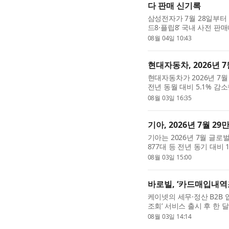
다 판매 신기록
삼성전자가 7월 28일부터 
드8·플립8’ 국내 사전 
판매 신기록을 세웠다. 1
08월 04일 10:43
으로, 사전 판매 기간 1...
현대자동차, 2026년 7
현대자동차가 2026년 7월 
전년 동월 대비 5.1% 감
교해 국내 판매는 14.4%
08월 03일 16:35
국내 판매 현대차는 202...
기아, 2026년 7월 29
기아는 2026년 7월 글로벌
877대 등 전년 동기 대비 
이는 지난해 같은 기간과 비
08월 03일 15:00
수치다(특수 판매 제외). 차.
바로빌, ‘카드매입내역조
케이넷의 세무·정산 B2B
조회’ 서비스 출시 후 한 
이용하고 있다고 3일 밝
08월 03일 14:14
고객사 200곳을 대상으...