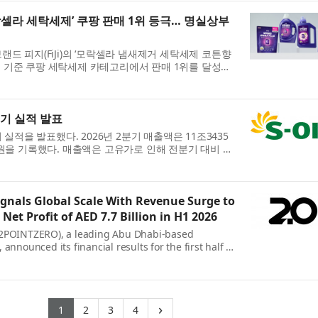
락셀라 세탁세제’ 쿠팡 판매 1위 등극… 명실상부
드 피지(FiJi)의 ‘모락셀라 냄새제거 세탁세제 코튼향
 실적 기준 쿠팡 세탁세제 카테고리에서 판매 1위를 달성하
. 피지 모락셀라 세탁세제 코튼향 2.1L는 2024년 첫
분기 실적 발표
 실적을 발표했다. 2026년 2분기 매출액은 11조3435
억원을 기록했다. 매출액은 고유가로 인해 전분기 대비 대
 정유부문 영업이익이 정제마진 강세에도 불구하고 전분
.
gnals Global Scale With Revenue Surge to
 Net Profit of AED 7.7 Billion in H1 2026
 2POINTZERO), a leading Abu Dhabi-based
announced its financial results for the first half of
of AED 21.9 billion and delivering a Group Net
This rob...
(current)
(current)
(current)
(current)
›
1
2
3
4