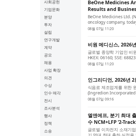
사회공헌
BeOne Medicines An
Results and Busine
기업문화
BeOne Medicines Ltd. (N
분양
oncology company, today
투자
updates from the second 
08월 07일 11:20
설립
Chairman, and CEO, BeOne
연구개발
비원 메디신스, 2026
계약
글로벌 종양학 기업인 비원 메디
공모
HKEX: 06160; SSE: 
채용
했다. 비원의 공동창업자 겸 회장
08월 07일 11:20
분기 강력한 실적은 글로벌.
사업 확장
의견
인그리디언, 2026년 
수상
식음료 제조업계를 위한 
(Ingredion Incorpo
인수 매각
했다. 인그리디언 회장 겸 사장
08월 07일 09:16
전시
디언은 견조한 2분기 실적을 
조사분석
엘앤에프, 분기 최대 출
행사
수 NCM+LFP ‘2-Tra
정책
글로벌 이차전지 소재기업
소송
기 역대 최대 출하 실적을