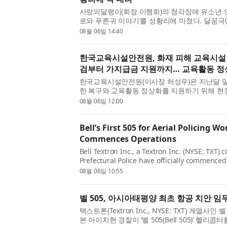
사랑의달팽이(회장 이행희)의 청각장애 유소년 연
로와 푸른귀 이야기’를 성황리에 마쳤다. 달꿈극단
까지 서울 중구에 위치한 CKL스테이지에서 ‘미로
08월 06일 14:40
했다. 이번 공연은 회...
한국교육시설안전원, 화재 피해 교육시설 
검부터 가지급금 지원까지… 교육활동 정상
한국교육시설안전원(이사장 허성우)은 지난달 
한 복구와 교육활동 정상화를 지원하기 위해 현
대응에 나섰다고 밝혔다. 허성우 한국교육시설안
08월 06일 12:00
육시설을 직접 방문해 ...
Bell’s First 505 for Aerial Policing Wo
Commences Operations
Bell Textron Inc., a Textron Inc. (NYSE: TXT
Prefectural Police have officially commenced
utilizing the Bell 505, marking a landmark m
08월 06일 10:55
Pacific region. A ceremon...
벨 505, 아시아태평양 최초 항공 치안 임
텍스트론(Textron Inc., NYSE: TXT) 계열사인 벨 
본 아이치현 경찰이 ‘벨 505(Bell 505)’ 헬