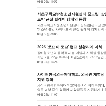
적으로 시작했다고 발표했다. 이는 아시아태평양
08월 06일 10:55
정표다. 일본 나고...
서초구학교밖청소년지원센터 꿈드림, 상
도박 근절 릴레이 캠페인 동참
서초구학교밖청소년지원센터 꿈드림(센터장 양
‘청소년 불법 사이버도박 근절 릴레이 캠페인’에
방배ART유스센터로부터 다음 주자로 지목받아 
08월 06일 09:00
소년 사이버도박은 ‘도박...
2026 ‘뽀꼬 아 뽀꼬’ 캠프 성황리에 마쳐
장애청소년의 음악적 재능 계발과 사회성 향상을 위
지난 7월 29일(수)부터 31일(금)까지 2박 
서 장애청소년 66명을 비롯해 멘토, 음악 지도교
08월 05일 14:24
성황리에 개최됐다. ...
사이버한국외국어대학교, 외국인 재학생 
지원 강화
사이버한국외국어대학교(이하 사이버한국외대, 
업을 병행 중인 외국인 재학생들을 지원하기 위
사이버한국외대 글로벌교육원은 지난달 25일(토
08월 05일 11:07
생들의 한국 생활 정착...