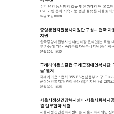
력 추진
수천 년간 동서양의 길을 잇던 거대한 땅 요르단
ESG 기반 문화·지속가능 관광 플랫폼 서울호비(SE
난 7월 28일 요르단 현지 ‘요르단 새마을운동/한-요
07월 31일 08:00
단 DMC ‘드림 요르단(D...
중앙통합자원봉사지원단 구성… 전국 자
지원
한국중앙자원봉사센터(센터장 윤석인)는 폭염 
부 가동에 따라 ‘중앙통합자원봉사지원단’(이하 
원봉사센터와 함께 폭염 재난 취약계층 밀착 지
07월 30일 16:35
단은 대규모 재난 발생 시...
구례라이온스클럽·구례군장애인복지관, 
눔’ 펼쳐
국제라이온스협회 355-B3(전남동부)지구 구례
군장애인복지관(관장 송태영)은 지난 7월 28일
상인과 시장을 찾은 주민 및 관광객들을 대상으로
07월 30일 16:25
으로 진행했다. 이번 봉...
서울시정신건강복지센터-서울사회복지공익
원 업무협약 체결
서울시정신건강복지센터는 서울시복지재단 산