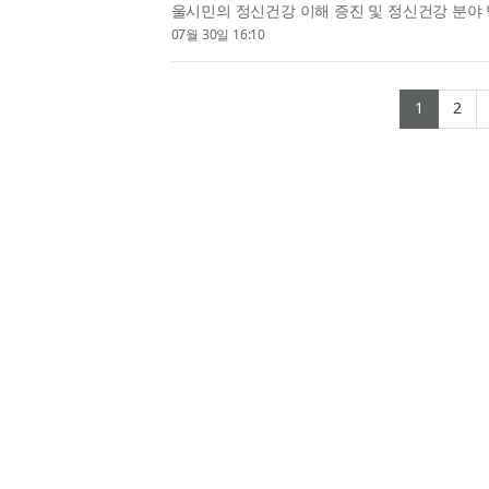
울시민의 정신건강 이해 증진 및 정신건강 분야 
을 지난 7월 28일 서울시복지재단에서 체결했다
07월 30일 16:10
현장의 실무자들과 당사자들...
(curre
(c
1
2