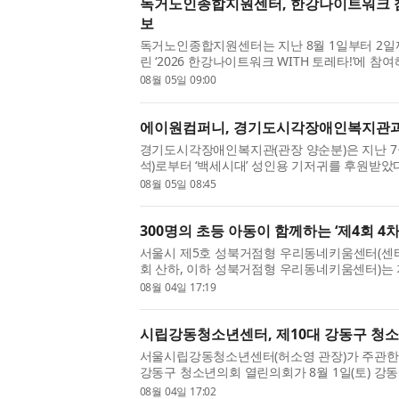
독거노인종합지원센터, 한강나이트워크 참
보
독거노인종합지원센터는 지난 8월 1일부터 2
린 ‘2026 한강나이트워크 WITH 토레타!’​에
소통하는 시간을 가졌다. 이번 행사는 건강한 걷
08월 05일 09:00
천하기 위해 마련된 ...
에이원컴퍼니, 경기도시각장애인복지관과
경기도시각장애인복지관(관장 양순분)은 지난 7
석)로부터 ‘백세시대’ 성인용 기저귀를 후원받았
컴퍼니와 경기도시각장애인복지관이 함께하는 첫
08월 05일 08:45
성인용 기저귀 구입에 ...
300명의 초등 아동이 함께하는 ‘제4회 4
서울시 제5호 성북거점형 우리동네키움센터(센
회 산하, 이하 성북거점형 우리동네키움센터)는
와 함께하는 ‘제4회 4차산업 페스티벌’을 개최
08월 04일 17:19
장과 동행연우회 김영태 ...
시립강동청소년센터, 제10대 강동구 청소
서울시립강동청소년센터(허소영 관장)가 주관한 
강동구 청소년의회 열린의회가 8월 1일(토) 강
됐다. 강동구 청소년의회는 2016년을 시작으로
08월 04일 17:02