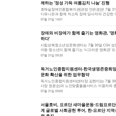
께하는 ‘정성 가득 여름김치 나눔’ 진행
호매실장애인종합복지관(관장 안은경)은 7월 3
디유니온과 함께 저소득 장애 당사자의 건강한 
가득 여름김치 나눔’ 전달식을 진행했다고 밝혔
07월 31일 14:01
내 의료기관이 함께하는...
장애와 비장애가 함께 즐기는 영화관, ‘영
하다’
시립성북청소년성문화센터는 7월 30일 CGV 
아동·청소년이 함께 즐기는 ‘시끄러운 영화관’ 
램은 장애·비장애가 함께 영화를 관람하고 소통
07월 31일 09:30
로의 다양성을 이해하고 ...
독거노인종합지원센터-한국생명존중희망재
문화 확산을 위한 업무협약
독거노인종합지원센터(센터장 김현미)는 7월 3
사장 정윤순)과 노인맞춤돌봄서비스 이용자와 
화 확산을 위해 상호 업무협약(MOU)을 체결
07월 31일 09:00
활에 어려움을 겪는 어르신...
서울호비, 요르단 새마을운동·드림요르단과
계 글로벌 사회공헌 투어, 한-요르단 지역