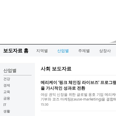
보도자료 홈
지역별
산업별
주제별
상장사
사회 보도자료
산업별
건강
메리케이 ‘핑크 체인징 라이브즈’ 프로그램
경제
을 가시적인 성과로 전환
교육
여성 권익 신장을 위한 글로벌 옹호 기업 메리케이(M
금융
기부와 코즈 마케팅(cause-marketing)을 
정 가능한 영향력을 창출하는 다각적인 글로벌
IT
15:30
징 라이브즈(Pink Chang...
생활