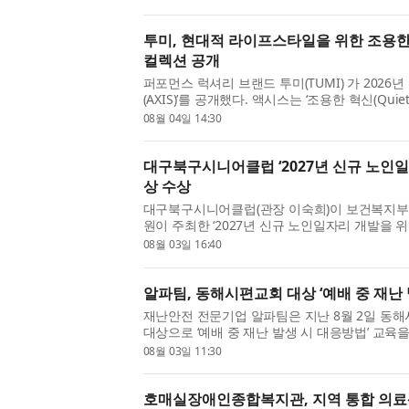
활성화에 앞장서고 있으...
투미, 현대적 라이프스타일을 위한 조용한 
컬렉션 공개
퍼포먼스 럭셔리 브랜드 투미(TUMI) 가 2026
(AXIS)’를 공개했다. 액시스는 ‘조용한 혁신(Quiet
아래 정교한 디자인과 미니멀한 실루엣, 부드럽
08월 04일 14:30
컬렉션이다. 일상 속 ...
대구북구시니어클럽 ‘2027년 신규 노인일
상 수상
대구북구시니어클럽(관장 이숙희)이 보건복지
원이 주최한 ‘2027년 신규 노인일자리 개발을 
을 수상했다. 대구북구시니어클럽은 지역 특화 
08월 03일 16:40
상권 디지털 서포터즈’...
알파팀, 동해시편교회 대상 ‘예배 중 재난
재난안전 전문기업 알파팀은 지난 8월 2일 동
대상으로 ‘예배 중 재난 발생 시 대응방법’ 교육
인원이 한 공간에 모이는 예배 상황에서 갑작스
08월 03일 11:30
성원들이 혼란을 줄이...
호매실장애인종합복지관, 지역 통합 의